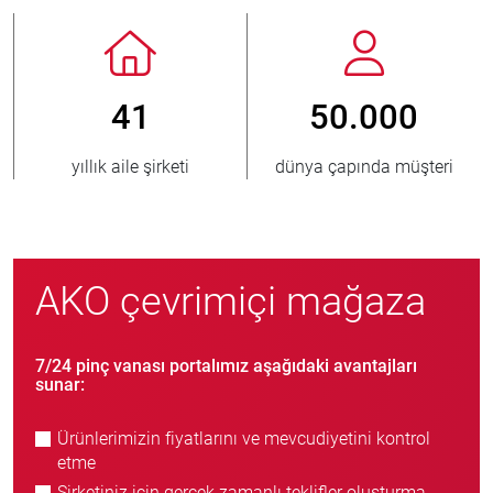
50.000
Yılda 800
> 3.
 çapında müşteri
yeni müşteri
satı
AKO çevrimiçi mağaza
7/24 pinç vanası portalımız aşağıdaki avantajları
sunar:
Ürünlerimizin fiyatlarını ve mevcudiyetini kontrol
etme
Şirketiniz için gerçek zamanlı teklifler oluşturma