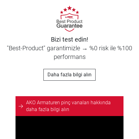
Bizi test edin!
"Best-Product" garantimizle → %0 risk ile %100
performans
Daha fazla bilgi alın
AKO Armaturen pinç vanaları hakkında
daha fazla bilgi alın