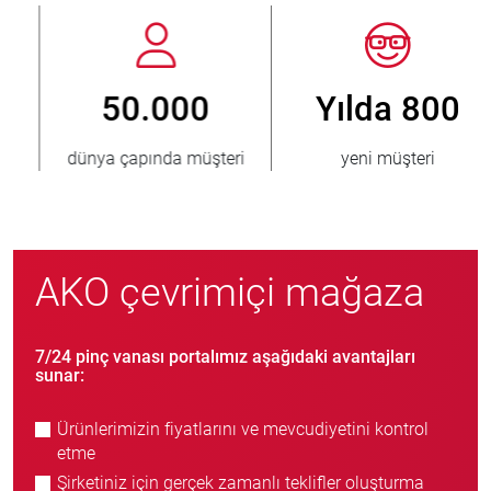
Yılda 800
> 3.500.000
yeni müşteri
satılmış ünite
AKO çevrimiçi mağaza
7/24 pinç vanası portalımız aşağıdaki avantajları
sunar:
Ürünlerimizin fiyatlarını ve mevcudiyetini kontrol
etme
Şirketiniz için gerçek zamanlı teklifler oluşturma