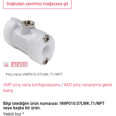
Doğrudan çevrimiçi mağazaya git
Pinç vana VMP010.07LWK.71/NPT
VMP pinç vana konfigürasyonu
/
AKO pinç vanalarına genel
bakış
Bilgi istediğim ürün numarası: VMP010.07LWK.71/NPT
veya başka bir ürün.
Yetkili kişi *