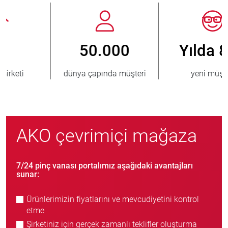
Yılda 800
> 3.500.000
yeni müşteri
satılmış ünite
AKO çevrimiçi mağaza
7/24 pinç vanası portalımız aşağıdaki avantajları
sunar:
Ürünlerimizin fiyatlarını ve mevcudiyetini kontrol
etme
Şirketiniz için gerçek zamanlı teklifler oluşturma