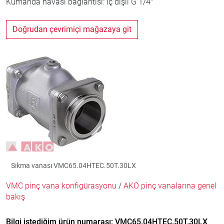
Kumanda havası bağlantısı: İç dişli G 1/4"
Doğrudan çevrimiçi mağazaya git
Sıkma vanası VMC65.04HTEC.50T.30LX
VMC pinç vana konfigürasyonu
/
AKO pinç vanalarına genel
bakış
Bilgi istediğim ürün numarası: VMC65.04HTEC.50T.30LX