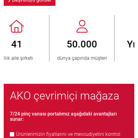
Yılda 800
> 3.500.000
i
yeni müşteri
satılmış ünite
AKO çevrimiçi mağaza
7/24 pinç vanası portalımız aşağıdaki avantajları
sunar:
Ürünlerimizin fiyatlarını ve mevcudiyetini kontrol