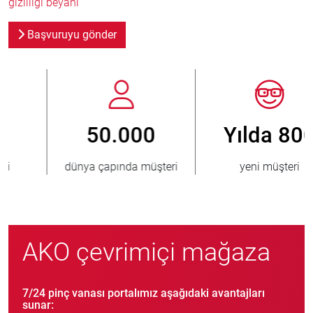
gizliliği beyanı
Başvuruyu gönder
Yılda 800
> 3.500.000
yeni müşteri
satılmış ünite
AKO çevrimiçi mağaza
7/24 pinç vanası portalımız aşağıdaki avantajları
sunar: