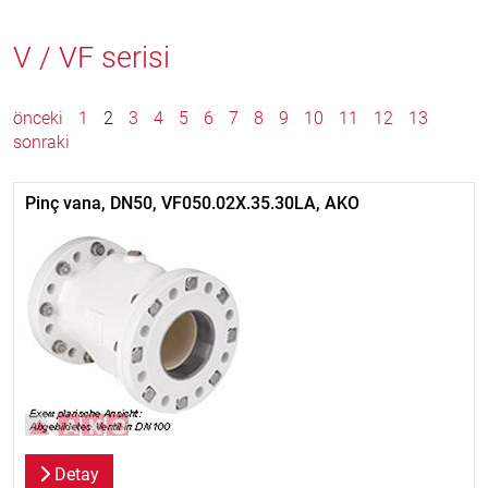
V / VF serisi
önceki
1
2
3
4
5
6
7
8
9
10
11
12
13
sonraki
Pinç vana, DN50, VF050.02X.35.30LA, AKO
Detay