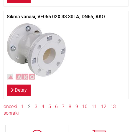
Sıkma vanası, VF065.02X.33.30LA, DN65, AKO
Detay
önceki
1
2
3
4
5
6
7
8
9
10
11
12
13
sonraki