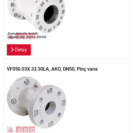
Detay
VF050.03X.33.30LA, AKO, DN50, Pinç vana