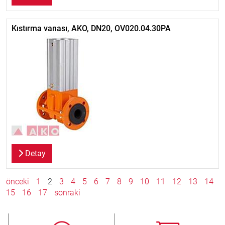
Kıstırma vanası, AKO, DN20, OV020.04.30PA
Detay
önceki
1
2
3
4
5
6
7
8
9
10
11
12
13
14
15
16
17
sonraki