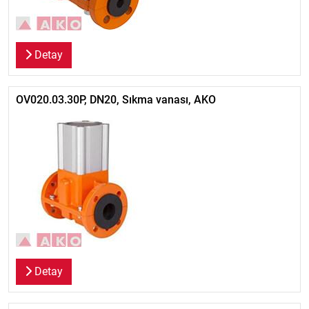
Detay
OV020.03.30P, DN20, Sıkma vanası, AKO
Detay