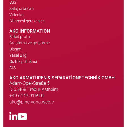
SSS
Satış ortakları
Videolar
Bilinmesi gerekenler
AKO INFORMATION
Şirket profili
Araştırma ve geliştirme
Ulaşım
Yasal Bilgi
Gizlilik politikası
GİŞ
AKO ARMATUREN & SEPARATIONSTECHNIK GMBH
Adam-Opel-Straße 5
D-65468 Trebur-Astheim
+49 6147 9159-0
ako@pinc-vana.web.tr