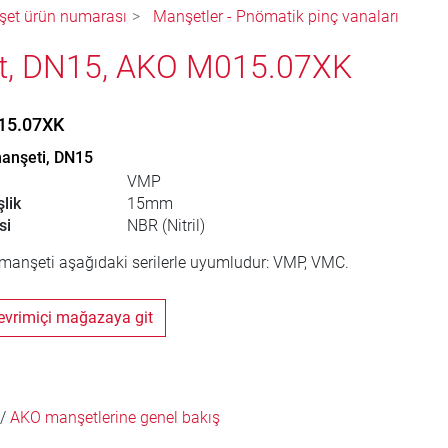
et ürün numarası
Manşetler - Pnömatik pinç vanaları
t, DN15, AKO M015.07XK
15.07XK
manşeti, DN15
VMP
lik
15mm
si
NBR (Nitril)
manşeti aşağıdaki serilerle uyumludur: VMP, VMC.
vrimiçi mağazaya git
/
AKO manşetlerine genel bakış