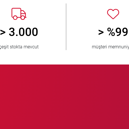
> 3.000
> %99
çeşit stokta mevcut
müşteri memnuniy