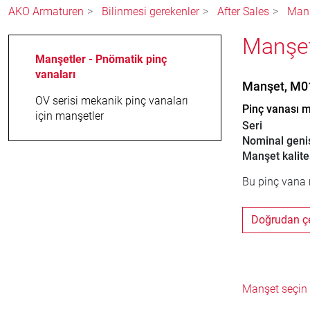
AKO Armaturen
Bilinmesi gerekenler
After Sales
Manş
Manşe
Manşetler - Pnömatik pinç
vanaları
Manşet, M0
OV serisi mekanik pinç vanaları
Pinç vanası 
için manşetler
Seri
Nominal geniş
Manşet kalite
Bu pinç vana 
Doğrudan çe
Manşet seçin