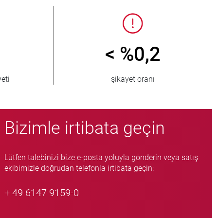
< %0,2
eti
şikayet oranı
Bizimle irtibata geçin
Lütfen talebinizi bize e-posta yoluyla gönderin veya satış
ekibimizle doğrudan telefonla irtibata geçin:
+ 49 6147 9159-0