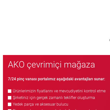
> 15.000
pinç vanası türü
AKO çevrimiçi mağaza
7/24 pinç vanası portalımız aşağıdaki avantajları sunar:
Ürünlerimizin fiyatlarını ve mevcudiyetini kontrol etme
Şirketiniz için gerçek zamanlı teklifler oluşturma
Yedek parça ve aksesuar bulucu