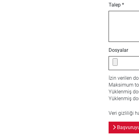
Talep *
Dosyalar
İzin verilen d
Maksimum to
Yüklenmiş dos
Yüklenmiş dos
Veri gizliliği 
Başvuruyu