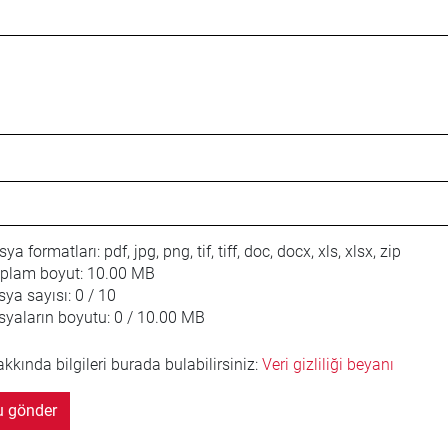
osya formatları:
pdf, jpg, png, tif, tiff, doc, docx, xls, xlsx, zip
plam boyut:
10.00 MB
ya sayısı:
0 / 10
yaların boyutu:
0 / 10.00 MB
hakkında bilgileri burada bulabilirsiniz:
Veri gizliliği beyanı
 gönder