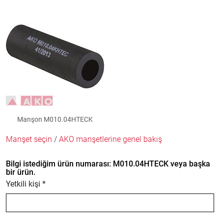
Manşon M010.04HTECK
Manşet seçin
/
AKO manşetlerine genel bakış
Bilgi istediğim ürün numarası: M010.04HTECK veya başka
bir ürün.
Yetkili kişi *