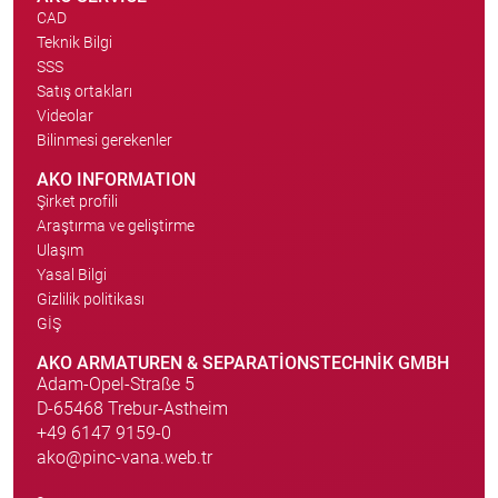
CAD
Teknik Bilgi
SSS
Satış ortakları
Videolar
Bilinmesi gerekenler
AKO INFORMATION
Şirket profili
Araştırma ve geliştirme
Ulaşım
Yasal Bilgi
Gizlilik politikası
GİŞ
AKO ARMATUREN & SEPARATIONSTECHNIK GMBH
Adam-Opel-Straße 5
D-65468 Trebur-Astheim
+49 6147 9159-0
ako@pinc-vana.web.tr